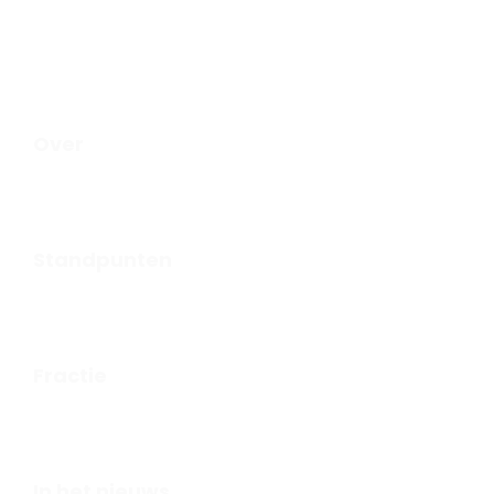
voldoen. We hebben dan ook geen politieke ‘kleur’, maar
alleen de kleur van Hengelo.
Over
Standpunten
Fractie
In het nieuws